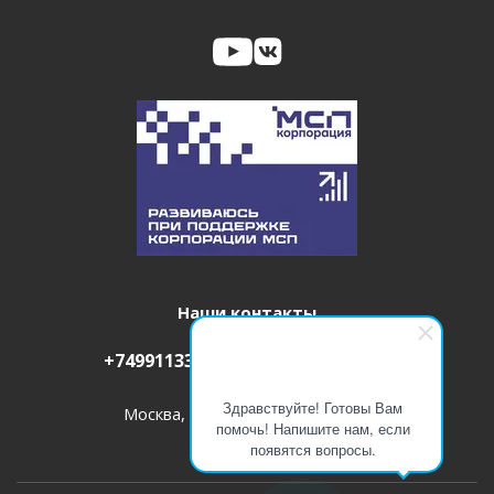
Наши контакты
+74991133460
info@itm-pro.ru
Здравствуйте! Готовы Вам
Москва, Летниковская 2, офис 9099
помочь! Напишите нам, если
появятся вопросы.